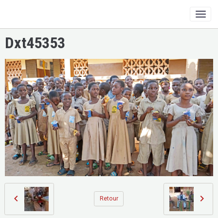
Dxt45353
Retour